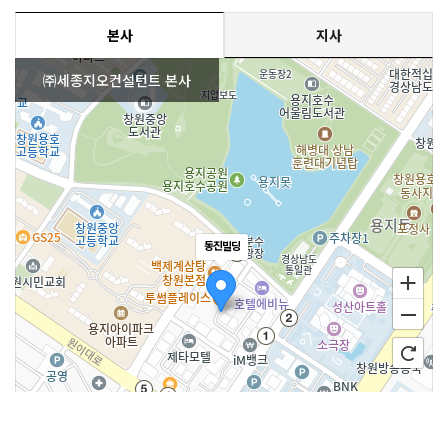
본사
지사
㈜세종지오컨설턴트 본사
동진빌딩