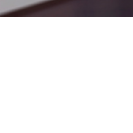
정직과 신뢰의 기술력
SEJONG
Geo
지반조사
가시설 흙막이설계
토질설계 및 계측